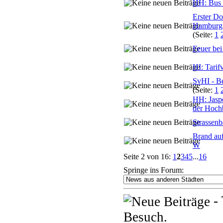
HH: Bus 
Erster Do
Hamburg 
(Seite:
1
Feuer bei
HI: Tari
SvHI - Be
(Seite:
1
HH: Jasp
der Hoch
Strassenb
Brand au
W
Seite 2 von 16:
1
2
3
4
5
...
16
Springe ins Forum:
- 
Besuch.