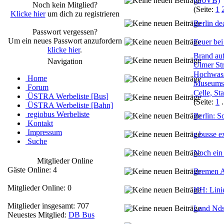
(GöVB)
Noch kein Mitglied?
(Seite:
1
Klicke hier
um dich zu registrieren
Berlin de
Passwort vergessen?
Um ein neues Passwort anzufordern
Feuer be
klicke hier
.
Brand au
Navigation
Ulmer St
Hochwass
Home
Museums
Forum
Celle, St
ÜSTRA Werbeliste [Bus]
(Seite:
1
.
ÜSTRA Werbeliste [Bahn]
regiobus Werbeliste
Berlin: 
Kontakt
Impressum
e busse e
Suche
Noch ein
Mitglieder Online
Gäste Online: 4
Bremen A
Mitglieder Online: 0
HH: Lini
Mitglieder insgesamt: 707
Land Nds.
Neuestes Mitglied:
DB Bus