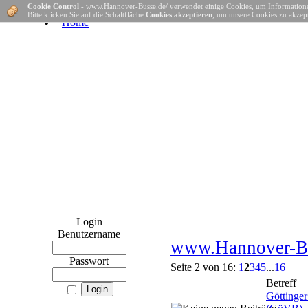
Cookie Control
- www.Hannover-Busse.de/ verwendet einige Cookies, um Informatione
Bitte klicken Sie auf die Schaltfläche
Cookies akzeptieren
, um unsere Cookies zu akzept
·
Home
Login
Benutzername
www.Hannover-Bu
Passwort
Seite 2 von 16:
1
2
3
4
5
...
16
Betreff
Göttinger