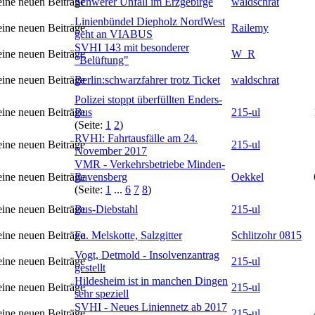
Schwerer Unfall im Erzgebirge
waldschrat
Linienbündel Diepholz NordWest
Railemy
geht an VIABUS
SVHI 143 mit besonderer
W_R
"Belüftung"
Berlin:schwarzfahrer trotz Ticket
waldschrat
Polizei stoppt überfüllten Enders-
Bus
215-ul
(Seite:
1
2
)
RVHI: Fahrtausfälle am 24.
215-ul
November 2017
VMR - Verkehrsbetriebe Minden-
Ravensberg
Oekkel
(Seite:
1
...
6
7
8
)
Bus-Diebstahl
215-ul
Fa. Melskotte, Salzgitter
Schlitzohr 0815
Vogt, Detmold - Insolvenzantrag
215-ul
gestellt
Hildesheim ist in manchen Dingen
215-ul
sehr speziell
SVHI - Neues Liniennetz ab 2017
215-ul