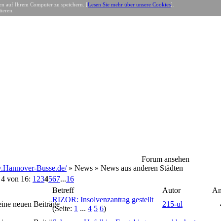
n auf Ihrem Computer zu speichern. [
Lesen Sie mehr über unsere Cookies
].
ieren.
Forum ansehen
Hannover-Busse.de/
» News » News aus anderen Städten
 4 von 16:
1
2
3
4
5
6
7
...
16
Betreff
Autor
An
RIZOR: Insolvenzantrag gestellt
215-ul
(Seite:
1
...
4
5
6
)