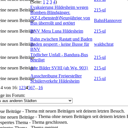
(Seite:
1
2
3
4
)
Evakuierung Hildesheim wegen
215-ul
Bomben-Blindgänger.
(SZ-Lebenstedt)Neunjährige von
BahnHannover
Bus überrollt und getötet
BNV Mera Luna Hildesheim
215-ul
Bahn zwischen Rastatt und Baden
Baden gesperrt - keine Busse für
waldschrat
BNV
Tödlicher Unfall - Bandura-Bus
215-ul
beteiligt
Alte Bilder SVHI (ab Wg. 903}
215-ul
Ausschreibung Freigestellter
215-ul
Schülerverkehr Hildesheim
 4 von 16:
1
2
3
4
5
6
7
...
16
nge ins Forum:
- Thema mit neuen Beiträgen seit deinem letzten Besuch.
- Thema ohne neuen Beiträgen seit deinem letzten 
- Thema geschlossen.
- Thema gepinnt.