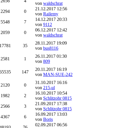
2656
4
von
waldschrat
21.12.2017 12:56
2294
0
von
Railemy
14.12.2017 20:33
5548
7
von
9112
06.12.2017 12:42
2059
0
von
waldschrat
28.11.2017 19:09
17781
35
von
bus8116
26.11.2017 01:30
2581
1
von
809
20.11.2017 16:19
65535
147
von
MAN-SUE-242
31.10.2017 16:16
2120
0
von
215-ul
16.10.2017 10:54
1982
2
von
Schlitzohr 0815
21.09.2017 17:38
2566
3
von
Schlitzohr 0815
16.09.2017 13:03
4367
6
von
Boris
02.09.2017 06:56
48193
76