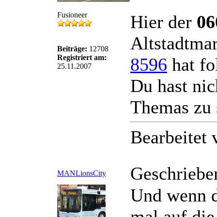
Fusioneer
Hier der
06
Altstadtmar
Beiträge:
12708
Registriert am:
8596
hat fo
25.11.2007
Du hast nic
Themas zu 
Bearbeitet
Geschriebe
MANLionsCity
Und wenn di
mal auf die