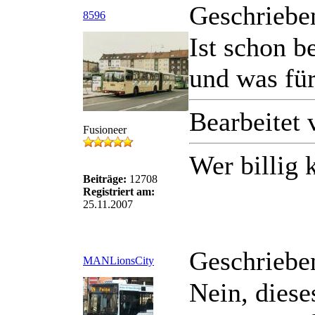
Geschriebe
8596
Ist schon 
und was fü
Bearbeitet
Fusioneer
Wer billig 
Beiträge:
12708
Registriert am:
25.11.2007
Geschriebe
MANLionsCity
Nein, dies