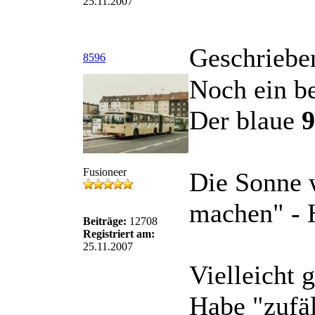
25.11.2007
Geschriebe
8596
Noch ein be
Der blaue
9
Fusioneer
Die Sonne w
machen" - 
Beiträge:
12708
Registriert am:
25.11.2007
Vielleicht g
Habe "zufä