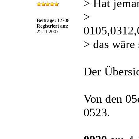
> Hat jeman
>
Beiträge:
12708
Registriert am:
0105,0312,
25.11.2007
> das wäre 
Der Übersic
Von den 05e
0523.