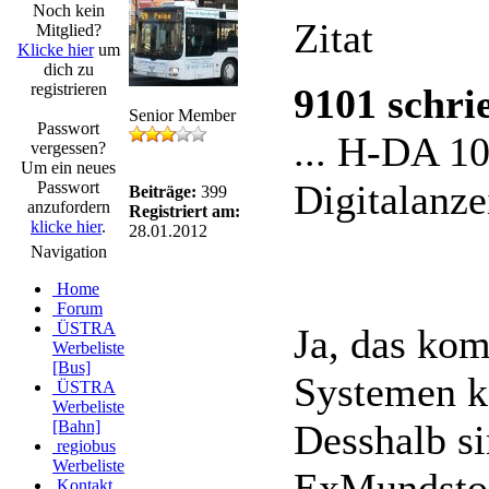
Noch kein
Zitat
Mitglied?
Klicke hier
um
dich zu
registrieren
9101 schri
Senior Member
Passwort
... H-DA 10
vergessen?
Um ein neues
Digitalanze
Passwort
Beiträge:
399
anzufordern
Registriert am:
klicke hier
.
28.01.2012
Navigation
Home
Forum
ÜSTRA
Ja, das kom
Werbeliste
[Bus]
Systemen k
ÜSTRA
Werbeliste
[Bahn]
Desshalb s
regiobus
Werbeliste
ExMundstoc
Kontakt