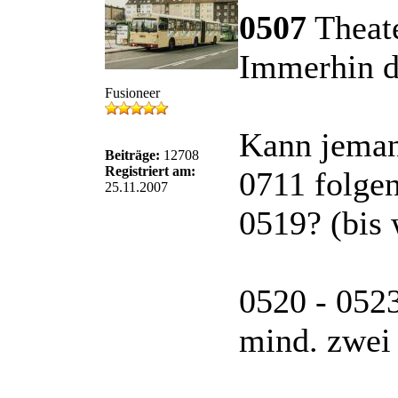
0507
Theate
Immerhin d
Fusioneer
Kann jeman
Beiträge:
12708
Registriert am:
0711 folge
25.11.2007
0519? (bis 
0520 - 052
mind. zwei 