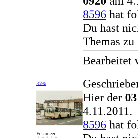
0920
am 4.1
8596
hat fo
Du hast nic
Themas zu 
Bearbeitet
Geschriebe
8596
Hier der
03
4.11.2011.
8596
hat fo
Fusioneer