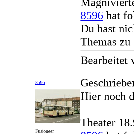
Magnivierte
8596
hat fo
Du hast nic
Themas zu 
Bearbeitet
Geschriebe
8596
Hier noch d
Theater 18.
Fusioneer