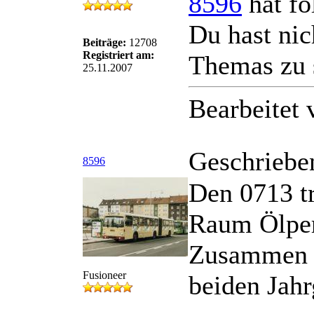
8596
hat fo
Du hast nic
Beiträge:
12708
Registriert am:
Themas zu 
25.11.2007
Bearbeitet
Geschriebe
8596
Den 0713 tr
Raum Ölper
Zusammen m
Fusioneer
beiden Jahr