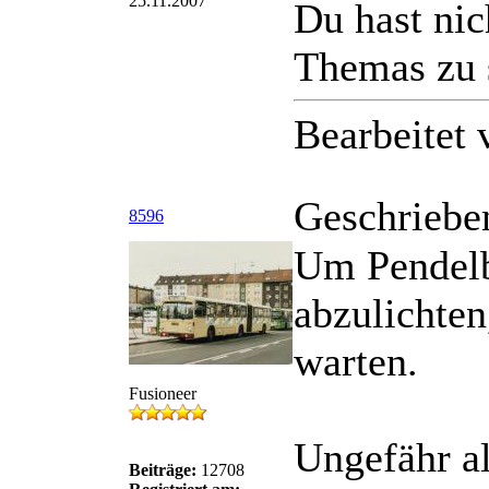
25.11.2007
Du hast nic
Themas zu 
Bearbeitet
Geschriebe
8596
Um Pendelb
abzulichte
warten.
Fusioneer
Ungefähr al
Beiträge:
12708