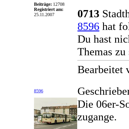
Beiträge:
12708
Registriert am:
0713
Stadth
25.11.2007
8596
hat fo
Du hast nic
Themas zu 
Bearbeitet
Geschriebe
8596
Die 06er-So
zugange.