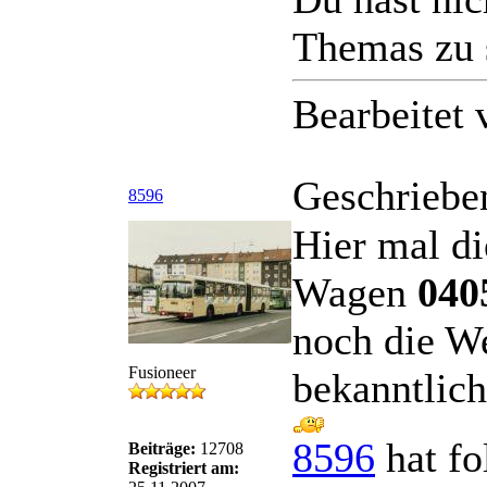
Themas zu 
Bearbeitet
Geschriebe
8596
Hier mal di
Wagen
040
noch die We
Fusioneer
bekanntlich
8596
hat fo
Beiträge:
12708
Registriert am: