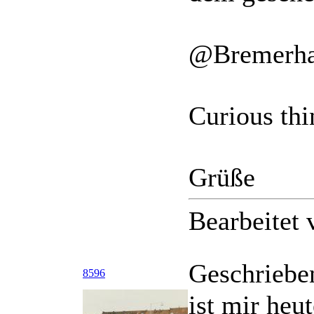
@Bremerha
Curious thi
Grüße
Bearbeitet
Geschriebe
8596
ist mir heu