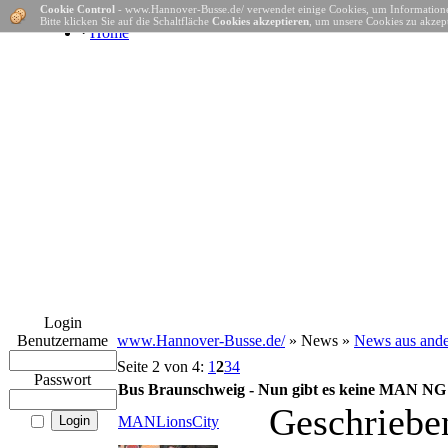
Cookie Control
- www.Hannover-Busse.de/ verwendet einige Cookies, um Informatione
Bitte klicken Sie auf die Schaltfläche
Cookies akzeptieren
, um unsere Cookies zu akzept
·
Home
Login
Benutzername
www.Hannover-Busse.de/
» News »
News aus ande
Seite 2 von 4:
1
2
3
4
Passwort
Bus Braunschweig - Nun gibt es keine MAN NG
Geschriebe
MANLionsCity