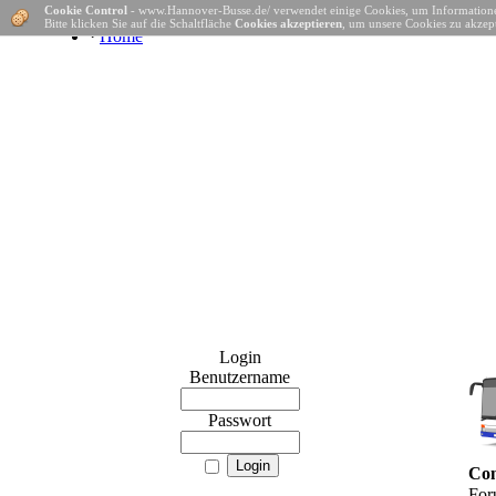
Cookie Control
- www.Hannover-Busse.de/ verwendet einige Cookies, um Informatione
Bitte klicken Sie auf die Schaltfläche
Cookies akzeptieren
, um unsere Cookies zu akzept
·
Home
Login
Benutzername
Passwort
Con
For