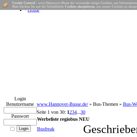
Cookie Control
- www.Hannover-Busse.de/ verwendet einige Cookies, um Informatione
Bitte klicken Sie auf die Schaltfläche
Cookies akzeptieren
, um unsere Cookies zu akzept
·
Home
Login
Benutzername
www.Hannover-Busse.de/
» Bus-Themen »
Bus-We
Seite 1 von 30:
1
2
3
4
...
30
Passwort
Werbeliste regiobus NEU
Geschriebe
Busfreak