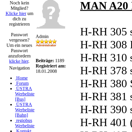
MAN A20 L
Noch kein
Mitglied?
Klicke hier
um
dich zu
registrieren
H-RH 305 
Passwort
Admin
vergessen?
H-RH 308 L
Um ein neues
Passwort
H-RH 310 
anzufordern
Beiträge:
1189
klicke hier
.
Registriert am:
H-RH 378 
Navigation
18.01.2008
Home
H-RH 380 
Forum
ÜSTRA
H-RH 381 
Werbeliste
[Bus]
ÜSTRA
H-RH 390 
Werbeliste
[Bahn]
H-RH 401 
regiobus
Werbeliste
Kontakt