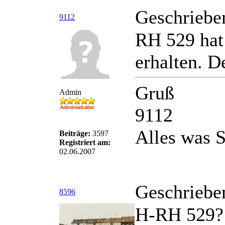
Geschriebe
9112
RH 529 hat
erhalten. D
Gruß
Admin
9112
Alles was S
Beiträge:
3597
Registriert am:
02.06.2007
Geschriebe
8596
H-RH 529?