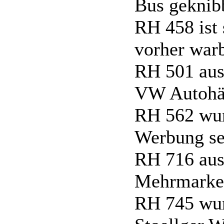
Bus geknib
RH 458 ist 
vorher war
RH 501 aus 
VW Autohäu
RH 562 wurd
Werbung se
RH 716 aus 
Mehrmarken
RH 745 wurd