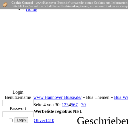
Cookie Control
- www.Hannover-Busse.de/ verwendet einige Cookies, um Informatione
Bitte klicken Sie auf die Schaltfläche
Cookies akzeptieren
, um unsere Cookies zu akzept
·
Home
Login
Benutzername
www.Hannover-Busse.de/
» Bus-Themen »
Bus-Wer
Seite 4 von 30:
1
2
3
4
5
6
7
...
30
Passwort
Werbeliste regiobus NEU
Geschriebe
Oliver1410