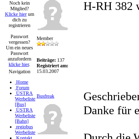
H-RH 382 wi
Noch kein
Mitglied?
Klicke hier
um
dich zu
registrieren
Passwort
Member
vergessen?
Um ein neues
Passwort
anzufordern
Beiträge:
137
klicke hier
.
Registriert am:
15.03.2007
Navigation
Home
Forum
Geschriebe
ÜSTRA
Busfreak
Werbeliste
[Bus]
Danke für e
ÜSTRA
Werbeliste
[Bahn]
regiobus
Werbeliste
Durch die 
Kontakt