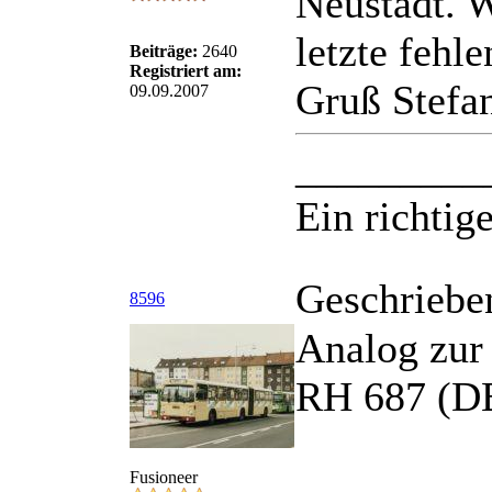
Neustadt. 
letzte fehl
Beiträge:
2640
Registriert am:
Gruß Stefa
09.09.2007
_________
Ein richtige
Geschriebe
8596
Analog zur
RH 687 (DB
Fusioneer