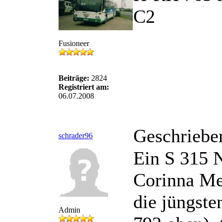
C2
Fusioneer
Beiträge:
2824
Registriert am:
06.07.2008
Geschriebe
schrader96
Ein S 315 
Corinna Mel
die jüngst
Admin