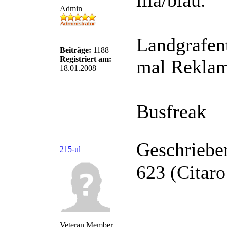
lila/blau.
Admin
Landgrafen
Beiträge:
1188
Registriert am:
mal Rekla
18.01.2008
Busfreak
Geschriebe
215-ul
623 (Citaro
Veteran Member