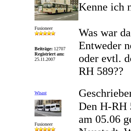
Kenne ich n
Fusioneer
Was war da
Entweder n
Beiträge:
12707
Registriert am:
oder evtl. 
25.11.2007
RH 589??
Geschriebe
Wisast
Den H-RH 5
am 05.06 ge
Fusioneer