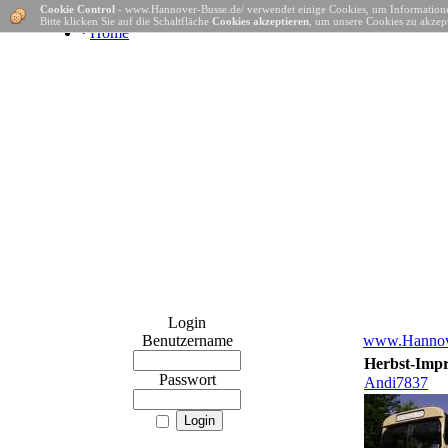
Cookie Control
- www.Hannover-Busse.de/ verwendet einige Cookies, um Informatione
Bitte klicken Sie auf die Schaltfläche
Cookies akzeptieren
, um unsere Cookies zu akzept
·
Home
Login
Benutzername
www.Hannove
Herbst-Impr
Passwort
Andi7837