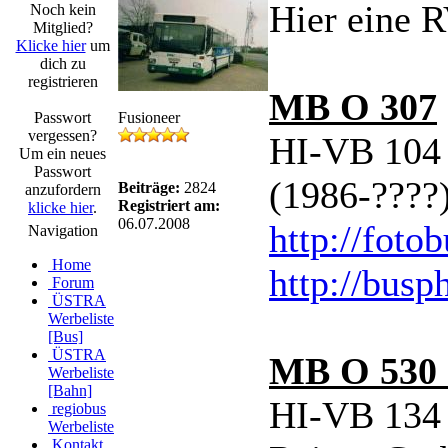
Hier eine 
Noch kein
Mitglied?
Klicke hier
um
dich zu
registrieren
MB O 307
Passwort
Fusioneer
vergessen?
HI-VB 104 
Um ein neues
Passwort
(1986-????
Beiträge:
2824
anzufordern
Registriert am:
klicke hier
.
06.07.2008
http://foto
Navigation
Home
http://busp
Forum
ÜSTRA
Werbeliste
[Bus]
ÜSTRA
MB O 530 
Werbeliste
[Bahn]
HI-VB 134 
regiobus
Werbeliste
Kontakt