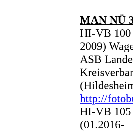
MAN NÜ 3
HI-VB 100 
2009) Wage
ASB Landes
Kreisverba
(Hildeshei
http://foto
HI-VB 105 
(01.2016-