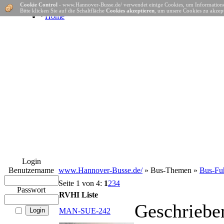
Cookie Control
- www.Hannover-Busse.de/ verwendet einige Cookies, um Informatione
Bitte klicken Sie auf die Schaltfläche
Cookies akzeptieren
, um unsere Cookies zu akzept
·
Home
Login
Benutzername
www.Hannover-Busse.de/
» Bus-Themen »
Bus-Fuh
Seite 1 von 4:
1
2
3
4
Passwort
RVHI Liste
Geschriebe
MAN-SUE-242