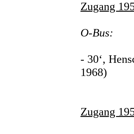
Zugang 195
O-Bus:
- 30‘, Hen
1968)
Zugang 195