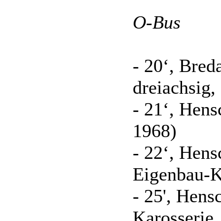
O-Bus
* Es ist nicht zu 100% sich
Zuordnung erfolgte nach de
- 20‘, Bred
dreiachsig,
- 21‘, Hen
1968)
- 22‘, Hen
Eigenbau-K
- 25', Hen
Karosserie