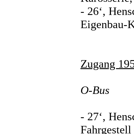
- 26‘, Hen
Eigenbau-K
Zugang 195
O-Bus
- 27‘, Hen
Fahrgestel