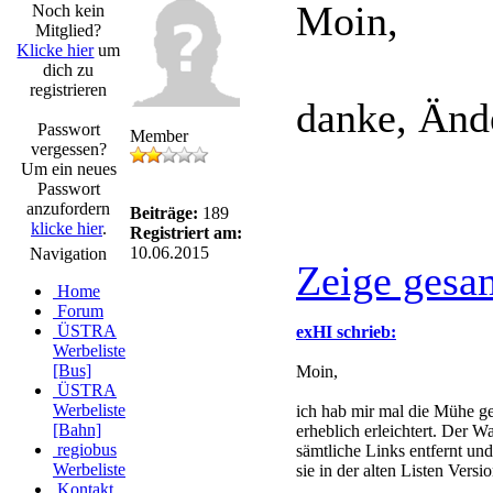
Moin,
Noch kein
Mitglied?
Klicke hier
um
dich zu
registrieren
danke, Änd
Passwort
Member
vergessen?
Um ein neues
Passwort
anzufordern
Beiträge:
189
klicke hier
.
Registriert am:
10.06.2015
Navigation
Zeige gesa
Home
Forum
ÜSTRA
exHI schrieb:
Werbeliste
[Bus]
Moin,
ÜSTRA
Werbeliste
ich hab mir mal die Mühe g
[Bahn]
erheblich erleichtert. Der 
regiobus
sämtliche Links entfernt und
Werbeliste
sie in der alten Listen Versi
Kontakt