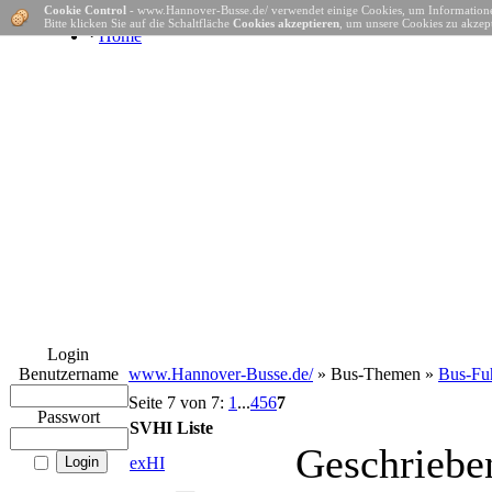
Cookie Control
- www.Hannover-Busse.de/ verwendet einige Cookies, um Informatione
Bitte klicken Sie auf die Schaltfläche
Cookies akzeptieren
, um unsere Cookies zu akzept
·
Home
Login
Benutzername
www.Hannover-Busse.de/
» Bus-Themen »
Bus-Fuh
Seite 7 von 7:
1
...
4
5
6
7
Passwort
SVHI Liste
Geschriebe
exHI