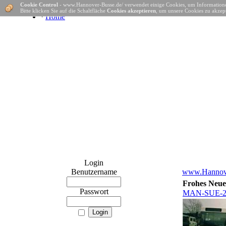
Cookie Control
- www.Hannover-Busse.de/ verwendet einige Cookies, um Informatione
Bitte klicken Sie auf die Schaltfläche
Cookies akzeptieren
, um unsere Cookies zu akzept
·
Home
Login
Benutzername
www.Hannove
Frohes Neue
Passwort
MAN-SUE-2