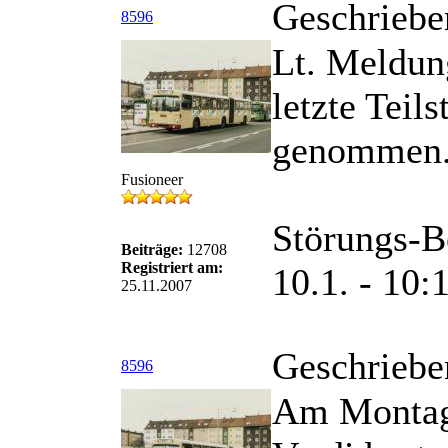
Geschriebe
8596
Lt. Meldun
letzte Teil
genommen
Fusioneer
Störungs-B
Beiträge:
12708
Registriert am:
10.1. - 10:
25.11.2007
Geschriebe
8596
Am Montag 