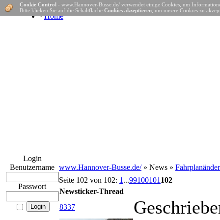
Cookie Control
- www.Hannover-Busse.de/ verwendet einige Cookies, um Informatione
Bitte klicken Sie auf die Schaltfläche
Cookies akzeptieren
, um unsere Cookies zu akzept
·
Home
Login
Benutzername
www.Hannover-Busse.de/
» News »
Fahrplanände
Seite 102 von 102:
1
...
99
100
101
102
Passwort
Newsticker-Thread
Geschriebe
8337