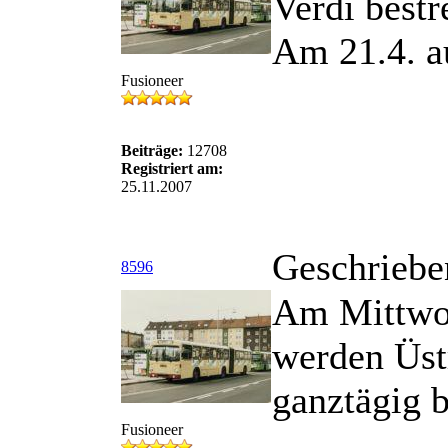
Verdi bestr
Am 21.4. a
Fusioneer
Beiträge:
12708
Registriert am:
25.11.2007
Geschriebe
8596
Am Mittwoc
werden Üst
ganztägig b
Fusioneer