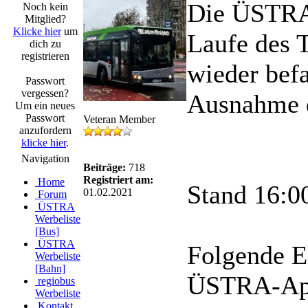
Die ÜSTRA 
Noch kein
Mitglied?
Klicke hier
um
Laufe des 
dich zu
registrieren
wieder bef
Passwort
vergessen?
Ausnahme d
Um ein neues
Passwort
Veteran Member
anzufordern
klicke hier
.
Navigation
Beiträge:
718
Registriert am:
Home
Stand 16:0
01.02.2021
Forum
ÜSTRA
Werbeliste
[Bus]
ÜSTRA
Folgende E
Werbeliste
[Bahn]
ÜSTRA-App
regiobus
Werbeliste
Kontakt