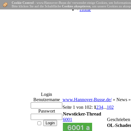
Cookie Control
- www.Hannover-Busse.de/ verwendet einige Cookies, um Informatione
Bitte klicken Sie auf die Schaltfläche
Cookies akzeptieren
, um unsere Cookies zu akzept
·
Home
Login
Benutzername
www.Hannover-Busse.de/
» News 
Seite 1 von 102:
1
2
3
4
...
102
Passwort
Newsticker-Thread
6001
Geschrieben
OL-Schaden