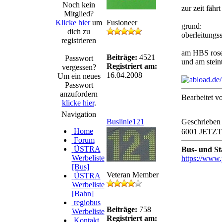
Noch kein
zur zeit fähr
Mitglied?
Klicke hier
um
Fusioneer
grund:
dich zu
oberleitungs
registrieren
am HBS rosen
Beiträge:
4521
Passwort
und am steinto
Registriert am:
vergessen?
16.04.2008
Um ein neues
Passwort
anzufordern
Bearbeitet v
klicke hier
.
Navigation
Buslinie121
Geschrieben
Home
6001 JETZT a
Forum
ÜSTRA
Bus- und S
Werbeliste
https://www.
[Bus]
Veteran Member
ÜSTRA
Werbeliste
[Bahn]
regiobus
Beiträge:
758
Werbeliste
Registriert am:
Kontakt