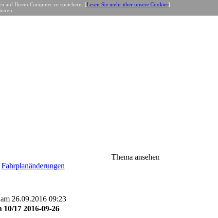
n auf Ihrem Computer zu speichern. [
Lesen Sie mehr über unsere Cookies
].
ieren.
Thema ansehen
»
Fahrplanänderungen
 am 26.09.2016 09:23
 10/17 2016-09-26