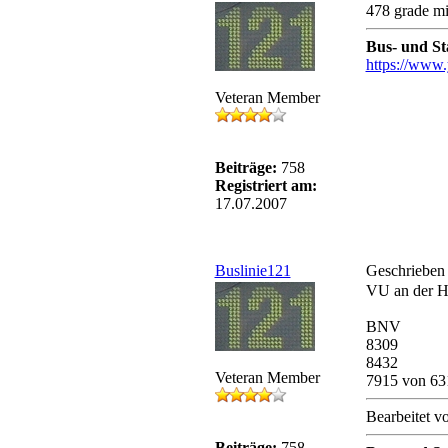
478 grade mi
Bus- und S
https://www.
Veteran Member
Beiträge:
758
Registriert am:
17.07.2007
Buslinie121
Geschrieben
VU an der Ha
BNV
8309
8432
Veteran Member
7915 von 63
Bearbeitet v
Beiträge:
758