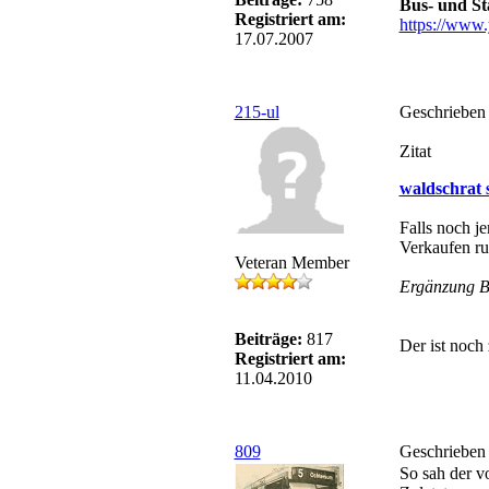
Bus- und S
Registriert am:
https://www.
17.07.2007
215-ul
Geschrieben
Zitat
waldschrat 
Falls noch j
Verkaufen r
Veteran Member
Ergänzung B
Beiträge:
817
Der ist noch 
Registriert am:
11.04.2010
809
Geschrieben
So sah der v