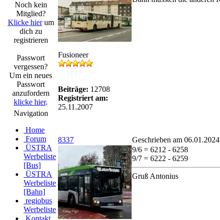
Noch kein
Mitglied?
Klicke hier
um
dich zu
registrieren
Fusioneer
Passwort
vergessen?
Um ein neues
Passwort
Beiträge:
12708
anzufordern
Registriert am:
klicke hier
.
25.11.2007
Navigation
Home
Forum
8337
Geschrieben am 06.01.2024
ÜSTRA
9/6 = 6212 - 6258
Werbeliste
9/7 = 6222 - 6259
[Bus]
ÜSTRA
Gruß Antonius
Werbeliste
[Bahn]
regiobus
Werbeliste
Kontakt