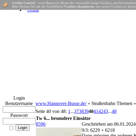
Cookie Control
- www.Hannover-Busse.de/ verwendet einige Cookies, um Informatione
Bitte klicken Sie auf die Schaltfläche
Cookies akzeptieren
, um unsere Cookies zu akzept
·
Home
Login
Benutzername
www.Hannover-Busse.de/
» Straßenbahn Themen 
Seite 40 von 48:
1
...
37
38
39
40
41
42
43
...
48
Passwort
Tw 6... besondere Einsätze
8596
Geschrieben am 06.01.2024
9/3: 6229 + 6218
Dann müssten die anderen Ks