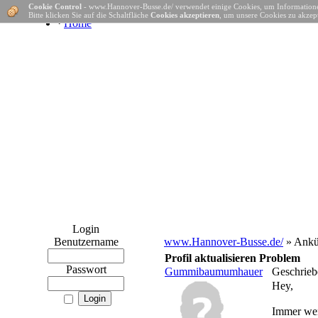
Cookie Control
- www.Hannover-Busse.de/ verwendet einige Cookies, um Informatione
Bitte klicken Sie auf die Schaltfläche
Cookies akzeptieren
, um unsere Cookies zu akzept
·
Home
Login
Benutzername
www.Hannover-Busse.de/
» Ankü
Profil aktualisieren Problem
Passwort
Gummibaumumhauer
Geschrieb
Hey,
Immer wen