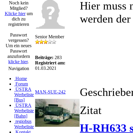
Hier muss 
Noch kein
Mitglied?
Klicke hier
um
werden der
dich zu
registrieren
Passwort
Senior Member
vergessen?
Um ein neues
Passwort
anzufordern
Beiträge:
283
klicke hier
.
Registriert am:
01.03.2021
Navigation
Home
Forum
Geschriebe
ÜSTRA
MAN-SUE-242
Werbeliste
[Bus]
ÜSTRA
Zitat
Werbeliste
[Bahn]
regiobus
H-RH633 s
Werbeliste
Kontakt