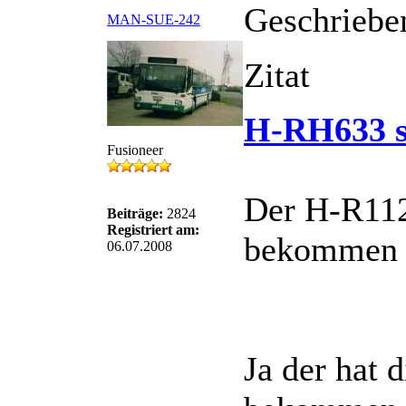
Geschriebe
MAN-SUE-242
Zitat
H-RH633 s
Fusioneer
Der H-R112
Beiträge:
2824
Registriert am:
bekommen ha
06.07.2008
Ja der hat 