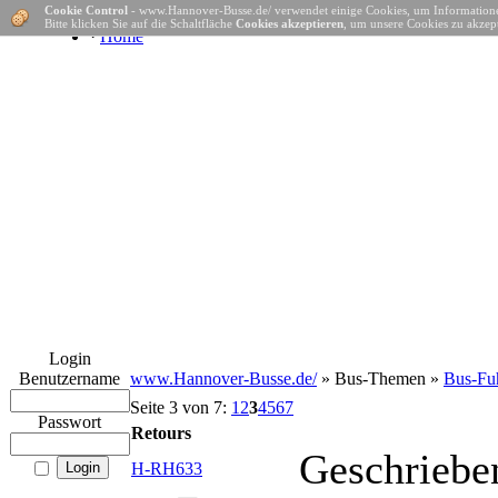
Cookie Control
- www.Hannover-Busse.de/ verwendet einige Cookies, um Informatione
Bitte klicken Sie auf die Schaltfläche
Cookies akzeptieren
, um unsere Cookies zu akzept
·
Home
Login
Benutzername
www.Hannover-Busse.de/
» Bus-Themen »
Bus-Fuh
Seite 3 von 7:
1
2
3
4
5
6
7
Passwort
Retours
Geschriebe
H-RH633