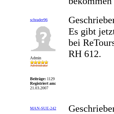
bekommen v
Geschriebe
schrader96
Es gibt je
bei ReTour
RH 612.
Admin
Beiträge:
1129
Registriert am:
21.03.2007
Geschriebe
MAN-SUE-242