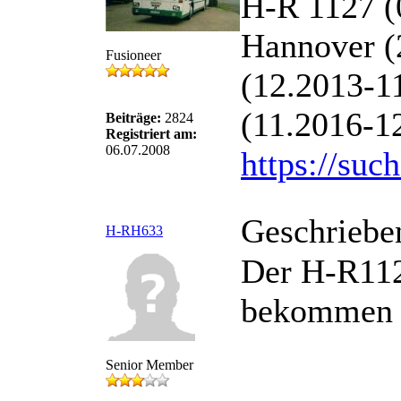
H-R 1127 (
Hannover (
Fusioneer
(12.2013-1
(11.2016-1
Beiträge:
2824
Registriert am:
06.07.2008
https://suc
Geschriebe
H-RH633
Der H-R112
bekommen ha
Senior Member