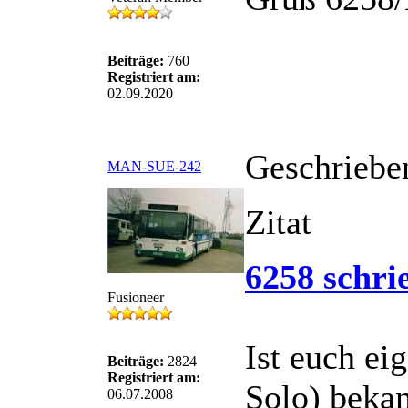
Beiträge:
760
Registriert am:
02.09.2020
Geschriebe
MAN-SUE-242
Zitat
6258 schri
Fusioneer
Ist euch e
Beiträge:
2824
Registriert am:
Solo) beka
06.07.2008