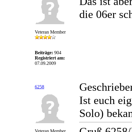
Das ist abe
die 06er sc
Veteran Member
Beiträge:
904
Registriert am:
07.09.2009
Geschriebe
6258
Ist euch e
Solo) beka
Gruß 6258/
Veteran Member