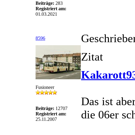
Beiträge:
283
Registriert am:
01.03.2021
Geschriebe
8596
Zitat
Kakarott93
Fusioneer
Das ist abe
Beiträge:
12707
die 06er sc
Registriert am:
25.11.2007