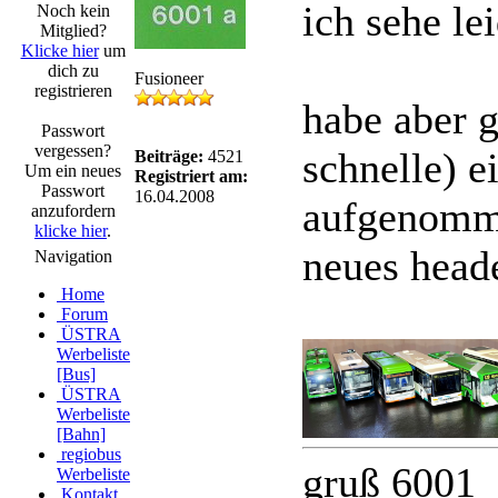
ich sehe le
Noch kein
Mitglied?
Klicke hier
um
dich zu
Fusioneer
registrieren
habe aber g
Passwort
vergessen?
schnelle) e
Beiträge:
4521
Um ein neues
Registriert am:
Passwort
16.04.2008
aufgenomme
anzufordern
klicke hier
.
neues head
Navigation
Home
Forum
ÜSTRA
Werbeliste
[Bus]
ÜSTRA
Werbeliste
[Bahn]
regiobus
gruß 6001
Werbeliste
Kontakt