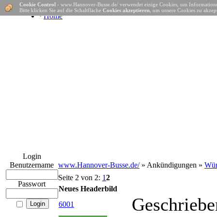
Cookie Control
- www.Hannover-Busse.de/ verwendet einige Cookies, um Informatione
Bitte klicken Sie auf die Schaltfläche
Cookies akzeptieren
, um unsere Cookies zu akzept
·
Home
Login
Benutzername
www.Hannover-Busse.de/
» Ankündigungen »
Wün
Seite 2 von 2:
1
2
Passwort
Neues Headerbild
Geschriebe
6001