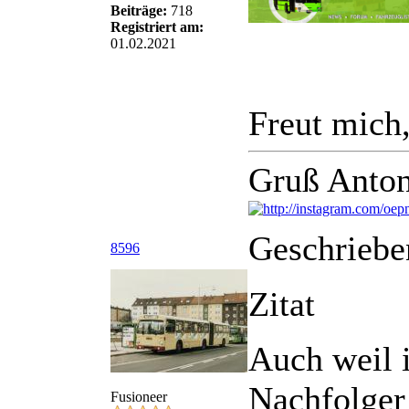
Beiträge:
718
Registriert am:
01.02.2021
Jetzt vielleicht?
Freut mich,
Moin zusammen,
Gruß Anton
Antonius hat sich wirklich
Da wir Zeitlich gerade etwa
Geschriebe
Header ersetzen können.
8596
Zitat
Auch weil 
Nachfolger
Fusioneer