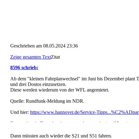
Geschrieben am 08.05.2024 23:36
Zeige gesamten Text
Zitat
8596 schrieb:
Ab dem "kleinen Fahrplanwechsel" im Juni bis Dezember plant T
und drei Dostos einzusetzen.
Diese werden wiederum von der WFL angemietet.
Quelle: Rundfunk-Meldung im NDR.
Und hier:
https://www.hannover.de/Service-Tipps...%C2%ADpar
Demnach geht Transdev davon aus, dann auch vier 425er einzuse
Dann müssten auch wieder die S21 und S51 fahren.