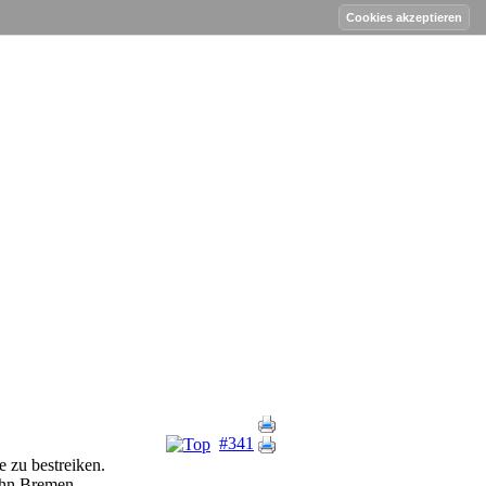
#341
 zu bestreiken.
ahn Bremen.