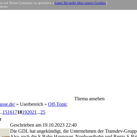
n auf Ihrem Computer zu speichern. [
Lesen Sie mehr über unsere Cookies
].
ieren.
Thema ansehen
sse.de/
» Userbereich »
Off-Topic
..
15
16
17
18
19
20
21
...
25
r
Geschrieben am 19.10.2023 22:40
Die GDL hat angekündigt, die Unternehmen der Transdev-Gruppe
Also auch die S-Bahn Hannover, Nordwestbahn und Regio-S-B