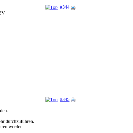
#344
EV.
#345
rden.
ehr durchzuführen.
ahren werden.