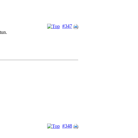
#347
tun.
#348