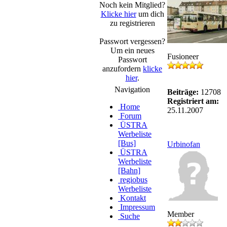
Noch kein Mitglied?
Klicke hier
um dich
zu registrieren
Passwort vergessen?
Um ein neues
Fusioneer
Passwort
anzufordern
klicke
hier
.
Navigation
Beiträge:
12708
Registriert am:
Home
25.11.2007
Forum
ÜSTRA
Werbeliste
[Bus]
Urbinofan
ÜSTRA
Werbeliste
[Bahn]
regiobus
Werbeliste
Kontakt
Impressum
Member
Suche