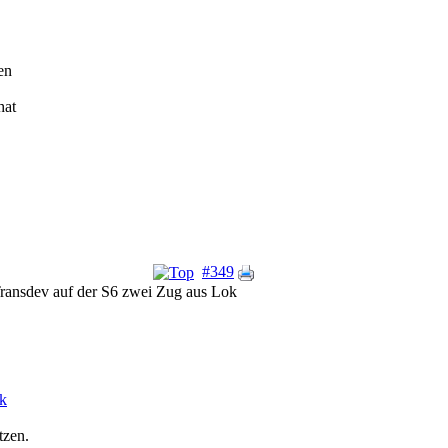
en
hat
#349
ransdev auf der S6 zwei Zug aus Lok
k
tzen.