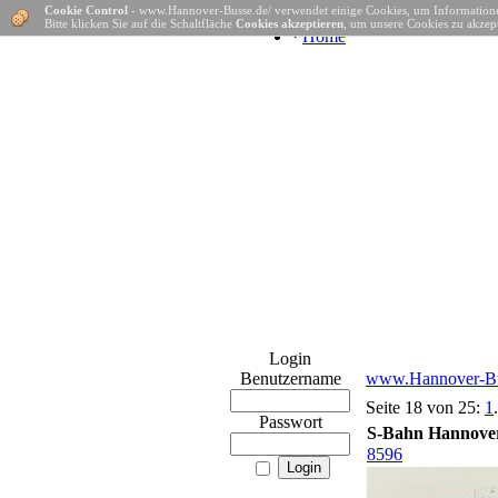
Cookie Control
- www.Hannover-Busse.de/ verwendet einige Cookies, um Informatione
Bitte klicken Sie auf die Schaltfläche
Cookies akzeptieren
, um unsere Cookies zu akzept
·
Home
Login
Benutzername
www.Hannover-Bu
Seite 18 von 25:
1
.
Passwort
S-Bahn Hannove
8596