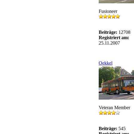
Fusioneer
Beiträge:
12708
Registriert am:
25.11.2007
Oekkel
Veteran Member
Beiträge:
545
Registriert am: