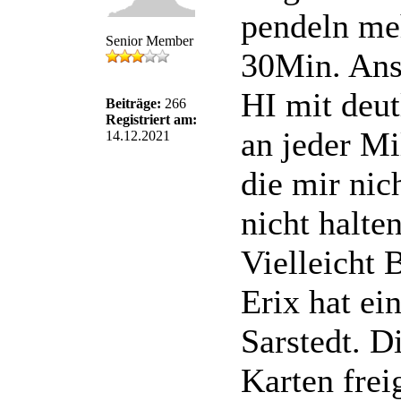
pendeln meh
Senior Member
30Min. Anso
HI mit deut
Beiträge:
266
Registriert am:
an jeder Mi
14.12.2021
die mir nic
nicht halte
Vielleicht
Erix hat ei
Sarstedt. D
Karten fre