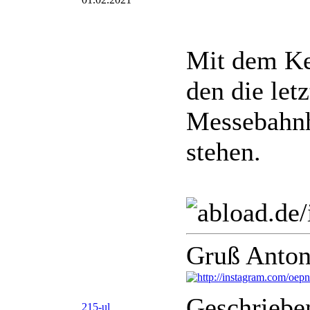
Mit dem Ken
den die let
Messebahnh
stehen.
Gruß Anton
Geschriebe
215-ul