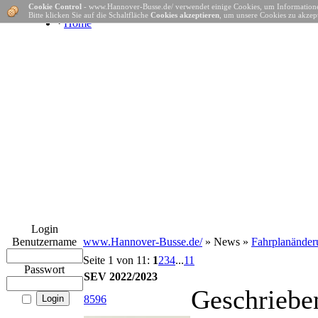
Cookie Control
- www.Hannover-Busse.de/ verwendet einige Cookies, um Informatione
Bitte klicken Sie auf die Schaltfläche
Cookies akzeptieren
, um unsere Cookies zu akzept
·
Home
Login
Benutzername
www.Hannover-Busse.de/
» News »
Fahrplanänder
Seite 1 von 11:
1
2
3
4
...
11
Passwort
SEV 2022/2023
Geschriebe
8596