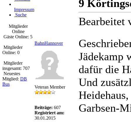
9 Körtings
Impressum
Suche
Bearbeitet
Mitglieder
Online
Gäste Online: 5
Geschriebe
BahnHannover
Mitglieder
Online: 0
Jädekamp w
Mitglieder
dafür die H
insgesamt: 707
Neuestes
Und zusätzl
Mitglied:
DB
Bus
Veteran Member
Heidehaus,
Garbsen-Mit
Beiträge:
607
Registriert am:
30.01.2015