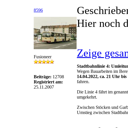
Geschriebe
8596
Hier noch 
Zeige gesa
Fusioneer
Stadtbahnlinie 4: Umleit
Wegen Bauarbeiten im Berei
14.04.2022, ca. 21 Uhr bis
Beiträge:
12708
fahren.
Registriert am:
25.11.2007
Die Linie 4 fährt im genan
umgekehrt.
Zwischen Stöcken und Garbs
Umstieg zwischen Stadtbahn 
Die ÜSTRA Buslinien 420, 4
umgeleitet.