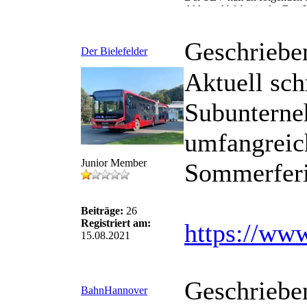
Ahlem: Abfahrt in der Bus-
Ehrhartstraße: Haltestellen
Brunnenstraße: Abfahrt an 
Geschriebe
Bitte beachten Sie, dass ei
Der Bielefelder
diese außerplanmäßige Maßna
Aktuell sch
Bitte beachten Sie zusätzlic
entfallen
.
Subunterne
umfangreic
Junior Member
Sommerferie
Beiträge:
26
Registriert am:
https://www
15.08.2021
Geschriebe
BahnHannover