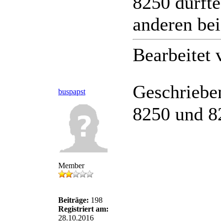
8250 dürfte
Der SEV hält an den normale
anderen bei
"SEV Schienenersatzverkehr
Körtingsdorfer Weg: Der SEV
Empelde: Abfahrt in der Ums
Bearbeitet
Geschriebe
buspapst
8250 und 8
Member
Beiträge:
198
Registriert am:
28.10.2016