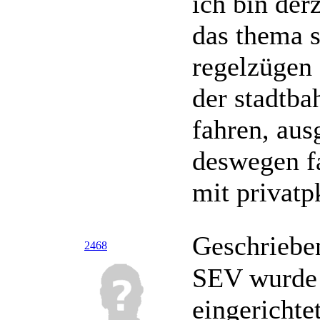
ich bin derz
das thema s
regelzügen
der stadtbah
fahren, aus
deswegen fa
mit privat
Geschriebe
2468
SEV wurde 
eingerichte