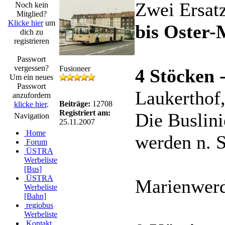
Zwei Ersat
Noch kein
Mitglied?
Klicke hier
um
bis Oster-
dich zu
registrieren
Passwort
vergessen?
Fusioneer
4 Stöcken 
Um ein neues
Passwort
Laukerthof
anzufordern
Beiträge:
12708
klicke hier
.
Registriert am:
Die Buslini
Navigation
25.11.2007
Home
werden n. S
Forum
ÜSTRA
Werbeliste
[Bus]
ÜSTRA
Marienwerde
Werbeliste
[Bahn]
regiobus
Werbeliste
Kontakt