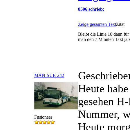
8596 schrieb:
Zeige gesamten Text
Zitat
Bleibt die Linie 10 dann fü
man den 7 Minuten Takt ja z
Geschriebe
MAN-SUE-242
Heute habe 
gesehen H-P
"Bald" geht ganz bestimmt k
Die Region hat nicht beschl
Demgemäß wurden auch keine
Nummer, w
Fusioneer
Selbst wenn dieses zeitnah g
Heute mor