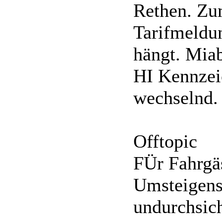
Rethen. Zu
Tarifmeldu
hängt. Mia
HI Kennzei
wechselnd.
Offtopic
FÜr Fahrgäs
Umsteigens
undurchsich