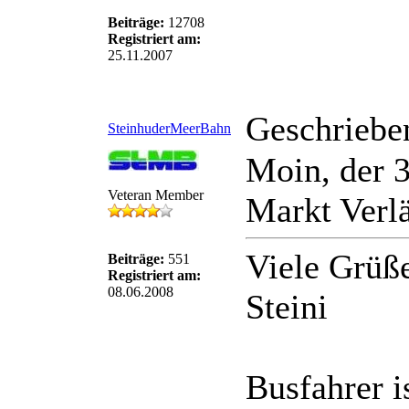
Beiträge:
12708
Registriert am:
25.11.2007
Geschriebe
SteinhuderMeerBahn
Moin, der 
Veteran Member
Markt Verlä
Viele Grüß
Beiträge:
551
Registriert am:
08.06.2008
Steini
Busfahrer 