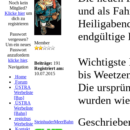
Noch kein
und als Fah
Mitglied?
Klicke hier
um
dich zu
Heiligabend
registrieren
endgültige 
Passwort
vergessen?
Member
Um ein neues
Passwort
anzufordern
Wichtigste 
klicke hier
.
Beiträge:
191
Navigation
Registriert am:
bis Weetzen
10.07.2015
Home
Forum
Die ursprün
ÜSTRA
Werbeliste
wurden wied
[Bus]
ÜSTRA
Werbeliste
[Bahn]
Geschriebe
regiobus
SteinhuderMeerBahn
Werbeliste
Kontakt