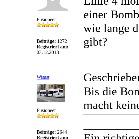
Linie 4 mor
einer Bomb
Fusioneer
wie lange d
gibt?
Beiträge:
1272
Registriert am:
03.12.2013
Geschriebe
Wisast
Bis die Bom
macht kein
Fusioneer
_________
Beiträge:
2644
Ein richtige
Registriert am: