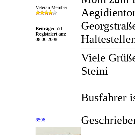
Veteran Member
Aegidientor
Georgstraße
Beiträge:
551
Registriert am:
Haltestelle
08.06.2008
Viele Grüß
Steini
Busfahrer 
Geschriebe
8596