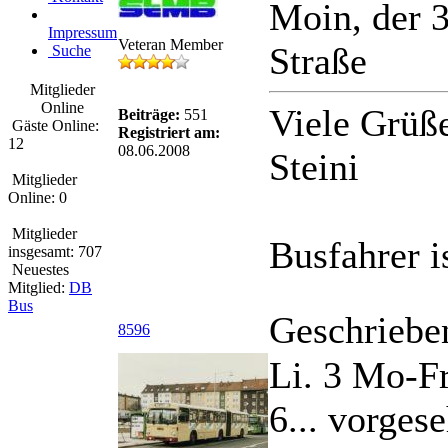
Moin, der 3
Impressum
Veteran Member
Straße
Suche
Mitglieder
Online
Viele Grüß
Beiträge:
551
Gäste Online:
Registriert am:
12
08.06.2008
Steini
Mitglieder
Online: 0
Mitglieder
Busfahrer 
insgesamt: 707
Neuestes
Mitglied:
DB
Bus
Geschriebe
8596
Li. 3 Mo-Fr
6... vorges