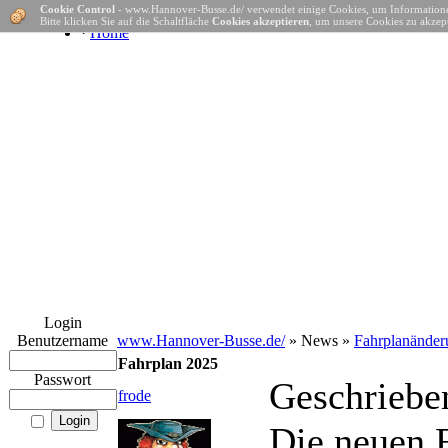
Cookie Control
- www.Hannover-Busse.de/ verwendet einige Cookies, um Informatione
Bitte klicken Sie auf die Schaltfläche
Cookies akzeptieren
, um unsere Cookies zu akzept
·
Home
Login
Benutzername
www.Hannover-Busse.de/
» News »
Fahrplanänder
Fahrplan 2025
Passwort
Geschriebe
frode
Die neuen F