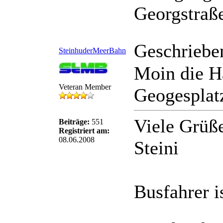
Georgstraß
Geschriebe
SteinhuderMeerBahn
Moin die Ha
Veteran Member
Geogesplatz
Viele Grüß
Beiträge:
551
Registriert am:
08.06.2008
Steini
Busfahrer 