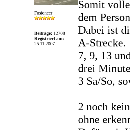
Somit voll
Fusioneer
dem Persona
Dabei ist di
Beiträge:
12708
Registriert am:
A-Strecke.
25.11.2007
7, 9, 13 un
drei Minut
3 Sa/So, so
2 noch kein
ohne erken