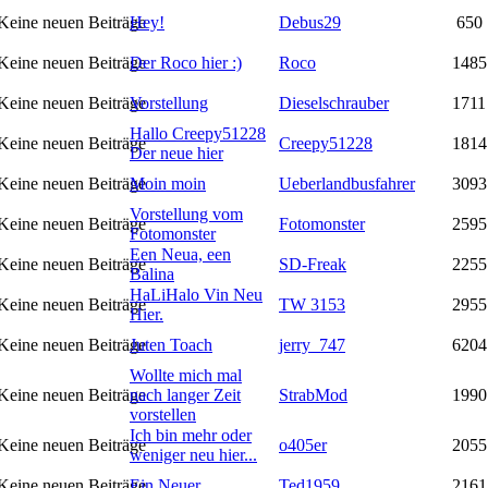
Hey!
Debus29
650
Der Roco hier :)
Roco
1485
Vorstellung
Dieselschrauber
1711
Hallo Creepy51228
Creepy51228
1814
Der neue hier
Moin moin
Ueberlandbusfahrer
3093
Vorstellung vom
Fotomonster
2595
Fotomonster
Een Neua, een
SD-Freak
2255
Balina
HaLiHalo Vin Neu
TW 3153
2955
Hier.
Juten Toach
jerry_747
6204
Wollte mich mal
nach langer Zeit
StrabMod
1990
vorstellen
Ich bin mehr oder
o405er
2055
weniger neu hier...
Ein Neuer
Ted1959
2161