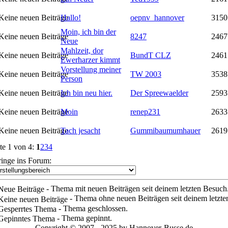
Hallo!
oepnv_hannover
3150
Moin, ich bin der
8247
2467
Neue
Mahlzeit, dor
BundT CLZ
2461
Ewerharzer kimmt
Vorstellung meiner
TW 2003
3538
Person
Ich bin neu hier.
Der Spreewaelder
2593
Moin
renep231
2633
Tach jesacht
Gummibaumumhauer
2619
te 1 von 4:
1
2
3
4
ringe ins Forum:
- Thema mit neuen Beiträgen seit deinem letzten Besuch
- Thema ohne neuen Beiträgen seit deinem letzte
- Thema geschlossen.
- Thema gepinnt.
Copyright © 2007 - 2025 by Hannover-Busse.de