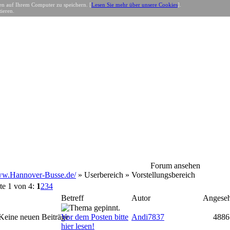
n auf Ihrem Computer zu speichern. [
Lesen Sie mehr über unsere Cookies
].
ieren.
Forum ansehen
w.Hannover-Busse.de/
» Userbereich » Vorstellungsbereich
te 1 von 4:
1
2
3
4
Betreff
Autor
Angese
Vor dem Posten bitte
Andi7837
4886
hier lesen!