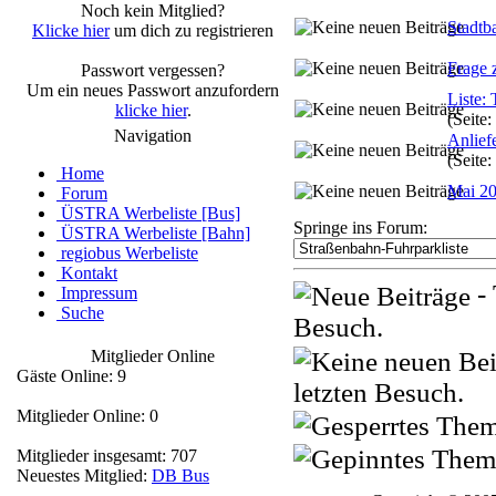
Noch kein Mitglied?
Stadtb
Klicke hier
um dich zu registrieren
Frage 
Passwort vergessen?
Um ein neues Passwort anzufordern
Liste
klicke hier
.
(Seite:
Navigation
Anlief
(Seite:
Home
Mai 20
Forum
ÜSTRA Werbeliste [Bus]
Springe ins Forum:
ÜSTRA Werbeliste [Bahn]
regiobus Werbeliste
Kontakt
- 
Impressum
Suche
Besuch.
Mitglieder Online
Gäste Online: 9
letzten Besuch.
Mitglieder Online: 0
Mitglieder insgesamt: 707
Neuestes Mitglied:
DB Bus