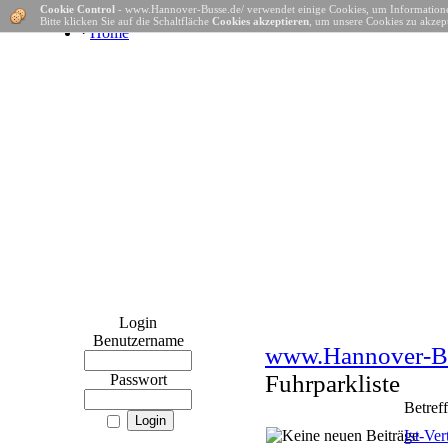
Cookie Control
- www.Hannover-Busse.de/ verwendet einige Cookies, um Informatione
Bitte klicken Sie auf die Schaltfläche
Cookies akzeptieren
, um unsere Cookies zu akzept
·
Home
Login
Benutzername
www.Hannover-Bu
Fuhrparkliste
Passwort
Betreff
Ist-Ve