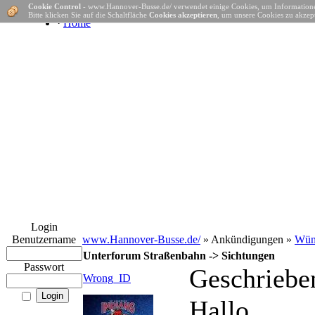
Cookie Control
- www.Hannover-Busse.de/ verwendet einige Cookies, um Informatione
Bitte klicken Sie auf die Schaltfläche
Cookies akzeptieren
, um unsere Cookies zu akzept
·
Home
Login
Benutzername
www.Hannover-Busse.de/
» Ankündigungen »
Wüns
Unterforum Straßenbahn -> Sichtungen
Passwort
Geschriebe
Wrong_ID
Hallo,