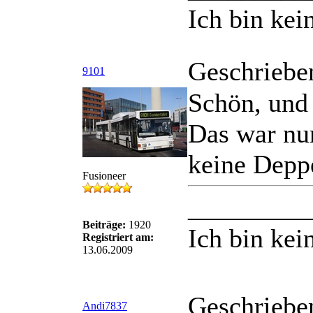
Ich bin kei
Geschriebe
9101
Schön, und
Das war nu
keine Deppe
Fusioneer
_________
Beiträge:
1920
Ich bin kei
Registriert am:
13.06.2009
Geschriebe
Andi7837