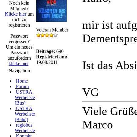
Noch kein
Mitglied?
Klicke hier
um
dich zu
mir ist auf
registrieren
Veteran Member
Dementspre
Passwort
vergessen?
Um ein neues
Beiträge:
690
Passwort
Registriert am:
anzufordern
Ist das Abs
19.08.2011
klicke hier
.
Navigation
Home
Forum
VG
ÜSTRA
Werbeliste
[Bus]
Viele Grüß
ÜSTRA
Werbeliste
[Bahn]
Marco
regiobus
Werbeliste
Kontakt